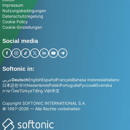
Impressum
Nutzungsbedingungen
Datenschutzregelung
Cookie Policy
Cookie-Einstellungen
Social media
Softonic in:
عربي
Deutsch
English
Español
Français
Bahasa Indonesia
Italiano
日本語
한국어
Nederlands
Polski
Português
Русский
Svenska
ภาษาไทย
Türkçe
Tiếng Việt
中文
Copyright SOFTONIC INTERNATIONAL S.A.
© 1997–2026 — Alle Rechte vorbehalten